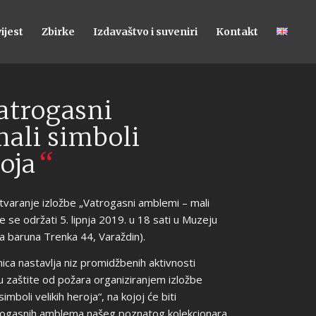
ijest
Zbirke
Izdavaštvo i suveniri
Kontakt
atrogasni
ali simboli
“
oja
varanje izložbe „Vatrogasni amblemi – mali
će se održati 5. lipnja 2019. u 18 sati u Muzeju
a baruna Trenka 44, Varaždin).
ca nastavlja niz promidžbenih aktivnosti
u zaštite od požara organiziranjem izložbe
mboli velikih heroja“, na kojoj će biti
trogasnih amblema našeg poznatog kolekcionara