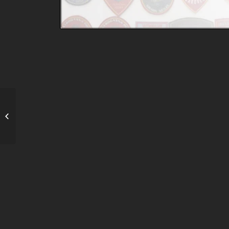
Izložba “Karikaturom
protiv požara” u
Koprivnici-poziv