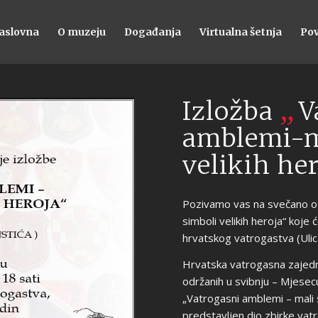
aslovna
O muzeju
Događanja
Virtualna šetnja
Pov
„
Izložba
V
amblemi-m
velikih her
Pozivamo vas na svečano ot
simboli velikih heroja“ koje 
hrvatskog vatrogastva (Ulic
Hrvatska vatrogasna zajedni
održanih u svibnju – Mjesec
„Vatrogasni amblemi – mali si
predstavljen dio zbirke va