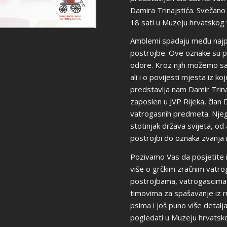
Damira Trinajstića. Svečano 
18 sati u Muzeju hrvatskog 
Amblemi spadaju među najp
postrojbe. Ove oznake su p
odore. Kroz njih možemo saz
ali i o povijesti mjesta iz k
predstavlja nam Damir Trinaj
zaposlen u JVP Rijeka, član 
vatrogasnih predmeta. Njego
stotinjak država svijeta, od
postrojbi do oznaka zvanja i
Pozivamo Vas da posjetite 
više o grčkim zračnim vatr
postrojbama, vatrogascima I
timovima za spašavanje iz 
psima i još puno više detalj
pogledati u Muzeju hrvatsk