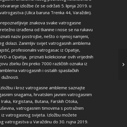
otvaranje izložbe će se održati 5. lipnja 2019. u
vatrogastva (Ulica baruna Trenka 44, Varaždin).
repoznatljivije znakova svake vatrogasne
retežno izrađena od tkanine i nose se na rukavu
nati naziv postrojbe, nešto o njenoj namjeni,
ojeg dolazi. Zanimljiv svijet vatrogasnih amblema
stić, profesionalni vatrogasac iz Opatije,
DVD-a Opatija, priznati kolekcionar ovih vrijednih
vu zbirku čini preko 7000 različitih oznaka iz
 amblema vatrogasnih i ostalih spasilačkih
 dužnosti.
izložbu i kroz vatrogasne ambleme saznajte
ogasnim snagama, hrvatskim javnim vatrogasnim
raka, Kirgistana, Butana, Farskih Otoka,
ruševina, vatrogasnim timovima s potražnim
a iz vatrogasnog svijeta. Izložbu možete
og vatrogastva u Varaždinu do 30. rujna 2019.